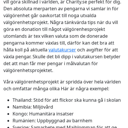
vill göra skillnad i världen, är Charity.se perfekt för dig.
Den absoluta merparten av pengarna vi samlar in för
välgörenhet går oavkortat till noga utvalda
välgörenhetsprojekt. Några tänkvärda tips när du vill
göra en donation till något välgörenhesprojekt
utomlands är tex vilken valuta som de donerade
pengarna kommer växlas till, därför kan det bra att
hålla koll på aktuella
valutakurser
och avgifter för att
växla pengar. Skulle det bli dipp i valutakursen betyder
det att man får mer pengar i målvalutan för
välgörenhetsprojektet.
Våra välgörenhetsprojekt är spridda över hela världen
och omfattar många olika Här är några exempel:
Thailand: Stöd för att flickor ska kunna gå i skolan
Namibia: Miljövård
Kongo: Humanitära insatser
Rumänien: Uppbyggnad av barnhem
Sverige: Samarbete med Majblomman för att ge